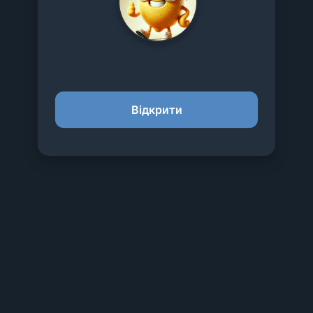
Вiдкрити